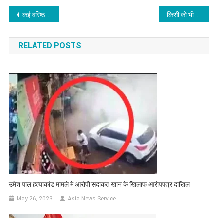
Post
कई वरिष्ठ आईएएस अधिकारियों का किया गया तबादला
किसी को भी पाकिस्तान की क्षेत्रीय अखंडता या संप्रभुता को परखने की अनुमति नहीं दी जाएगी: मुनीर
navigation
RELATED POSTS
उमेश पाल हत्याकांड मामले में आरोपी सदाकत खान के खिलाफ आरोपपत्र दाखिल
May 26, 2023
Asia News Service