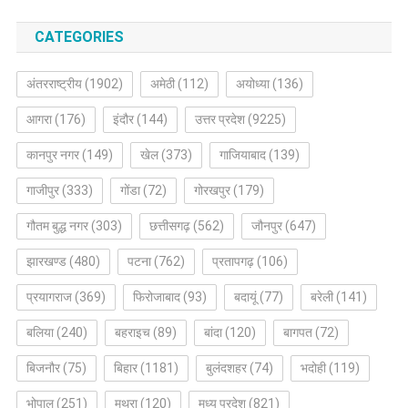
CATEGORIES
अंतरराष्ट्रीय
(1902)
अमेठी
(112)
अयोध्या
(136)
आगरा
(176)
इंदौर
(144)
उत्तर प्रदेश
(9225)
कानपुर नगर
(149)
खेल
(373)
गाजियाबाद
(139)
गाजीपुर
(333)
गोंडा
(72)
गोरखपुर
(179)
गौतम बुद्ध नगर
(303)
छत्तीसगढ़
(562)
जौनपुर
(647)
झारखण्ड
(480)
पटना
(762)
प्रतापगढ़
(106)
प्रयागराज
(369)
फिरोजाबाद
(93)
बदायूं
(77)
बरेली
(141)
बलिया
(240)
बहराइच
(89)
बांदा
(120)
बागपत
(72)
बिजनौर
(75)
बिहार
(1181)
बुलंदशहर
(74)
भदोही
(119)
भोपाल
(251)
मथुरा
(120)
मध्य प्रदेश
(821)