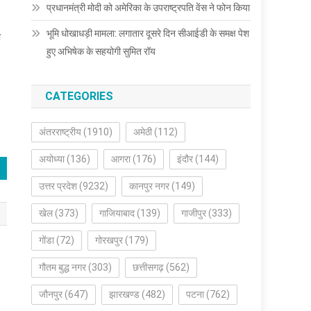
प्रधानमंत्री मोदी को अमेरिका के उपराष्ट्रपति वेंस ने फोन किया
भूमि धोखाधड़ी मामला: लगातार दूसरे दिन सीआईडी के समक्ष पेश
ा
हुए अभिषेक के सहयोगी सुमित रॉय
CATEGORIES
अंतरराष्ट्रीय
(1910)
अमेठी
(112)
अयोध्या
(136)
आगरा
(176)
इंदौर
(144)
उत्तर प्रदेश
(9232)
कानपुर नगर
(149)
खेल
(373)
गाजियाबाद
(139)
गाजीपुर
(333)
गोंडा
(72)
गोरखपुर
(179)
गौतम बुद्ध नगर
(303)
छत्तीसगढ़
(562)
जौनपुर
(647)
झारखण्ड
(482)
पटना
(762)