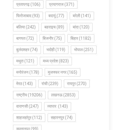
प्रतापगढ़
(106)
प्रयागराज
(371)
फिरोजाबाद
(93)
बदायूं
(77)
बरेली
(141)
बलिया
(242)
बहराइच
(89)
बांदा
(120)
बागपत
(72)
बिजनौर
(75)
बिहार
(1182)
बुलंदशहर
(74)
भदोही
(119)
भोपाल
(251)
मथुरा
(121)
मध्य प्रदेश
(823)
मनोरंजन
(178)
मुजफ्फर नगर
(165)
मेरठ
(143)
रांची
(239)
रायपुर
(270)
राष्ट्रीय
(19206)
लखनऊ
(2853)
वाराणसी
(247)
व्यापार
(143)
शाहजहांपुर
(112)
सहारनपुर
(74)
सुल्तानपुर
(99)