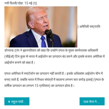
नयी दिल्ली/दोहा: 15 मई (ए)
) अमेरिकी राष्ट्रपति
डोनाल्ड ट्रंप ने बृहस्पतिवार को कहा कि उन्होंने एप्पल के मुख्य कार्यपालक अधिकारी
(सीईओ) टिम कुक से भारत में आईफोन का उत्पादन बंद करने और इसके बजाय अमेरिका में
आईफोन बनाने को कहा है।
एप्पल अमेरिका में स्मार्टफोन का उत्पादन नहीं करती है। इसके अधिकांश आईफोन चीन में
बनाए जाते हैं, जबकि भारत में स्थित संयंत्रों में सालाना लगभग चार करोड़ इकाई (एप्पल के
वार्षिक उत्पादन का लगभग 15 प्रतिशत) का उत्पादन होता है।
Post
राहुल गांधी ने पटना के सिनेमाघर में फिल्म ‘फुले’ देखी
पाक सेना ने संघर्ष विराम उल्लंघन की स्थिति में ‘त्वरित प्रतिक्रिया’ का संकल्प जताया