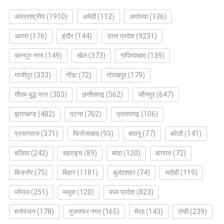
अंतरराष्ट्रीय
(1910)
अमेठी
(112)
अयोध्या
(136)
आगरा
(176)
इंदौर
(144)
उत्तर प्रदेश
(9231)
कानपुर नगर
(149)
खेल
(373)
गाजियाबाद
(139)
गाजीपुर
(333)
गोंडा
(72)
गोरखपुर
(179)
गौतम बुद्ध नगर
(303)
छत्तीसगढ़
(562)
जौनपुर
(647)
झारखण्ड
(482)
पटना
(762)
प्रतापगढ़
(106)
प्रयागराज
(371)
फिरोजाबाद
(93)
बदायूं
(77)
बरेली
(141)
बलिया
(242)
बहराइच
(89)
बांदा
(120)
बागपत
(72)
बिजनौर
(75)
बिहार
(1181)
बुलंदशहर
(74)
भदोही
(119)
भोपाल
(251)
मथुरा
(120)
मध्य प्रदेश
(823)
मनोरंजन
(178)
मुजफ्फर नगर
(165)
मेरठ
(143)
रांची
(239)