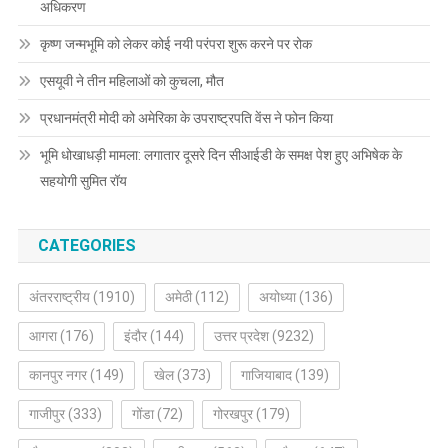
अधिकरण
कृष्ण जन्मभूमि को लेकर कोई नयी परंपरा शुरू करने पर रोक
एसयूवी ने तीन महिलाओं को कुचला, मौत
प्रधानमंत्री मोदी को अमेरिका के उपराष्ट्रपति वेंस ने फोन किया
भूमि धोखाधड़ी मामला: लगातार दूसरे दिन सीआईडी के समक्ष पेश हुए अभिषेक के
सहयोगी सुमित रॉय
CATEGORIES
अंतरराष्ट्रीय
(1910)
अमेठी
(112)
अयोध्या
(136)
आगरा
(176)
इंदौर
(144)
उत्तर प्रदेश
(9232)
कानपुर नगर
(149)
खेल
(373)
गाजियाबाद
(139)
गाजीपुर
(333)
गोंडा
(72)
गोरखपुर
(179)