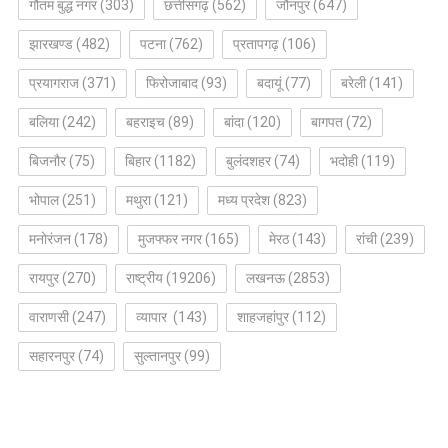
गौतम बुद्ध नगर
(303)
छत्तीसगढ़
(562)
जौनपुर
(647)
झारखण्ड
(482)
पटना
(762)
प्रतापगढ़
(106)
प्रयागराज
(371)
फिरोजाबाद
(93)
बदायूं
(77)
बरेली
(141)
बलिया
(242)
बहराइच
(89)
बांदा
(120)
बागपत
(72)
बिजनौर
(75)
बिहार
(1182)
बुलंदशहर
(74)
भदोही
(119)
भोपाल
(251)
मथुरा
(121)
मध्य प्रदेश
(823)
मनोरंजन
(178)
मुजफ्फर नगर
(165)
मेरठ
(143)
रांची
(239)
रायपुर
(270)
राष्ट्रीय
(19206)
लखनऊ
(2853)
वाराणसी
(247)
व्यापार
(143)
शाहजहांपुर
(112)
सहारनपुर
(74)
सुल्तानपुर
(99)