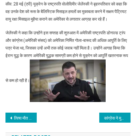
कीव: 28 मई (एपी) यूक्रेन के राष्ट्रपति वोलोदिमीर जेलेंस्की ने बृहस्पतिवार को कहा कि
वह उनके देश को रूस के बैलिस्टिक मिसाइल हमलों का मुकाबला करने में सक्षम पैट्रियट
वायु रक्षा मिसाइल मुहैया कराने का अमेरिका से लगातार आग्रह कर रहे हैं।
जेलेंस्की ने कहा कि उन्होंने इस सप्ताह की शुरुआत में अमेरिकी राष्ट्रपति डोनाल्ड ट्रंप
और कांग्रेस (अमेरिकी संसद) को अमेरिका निर्मित गोला-बारूद की अधिक आपूर्ति के लिए
पत्र भेजा था, जिसका उन्हें अभी तक कोई जवाब नहीं मिला है। उन्होंने आगाह किया कि
ईरान युद्ध के कारण अमेरिकी युद्धक सामग्री कम होने से यूक्रेन को आपूर्ति खतरनाक रूप
से कम हो रही है।
Post
त्विषा मौत मामला: सीबीआई ने सास एवं पूर्व न्यायाधीश गिरिबाला सिंह को गिरफ्तार किया
कांग्रेस ने मुख्यमंत्री पद से इस्तीफा देने संबंधी सिद्धरमैया के ‘निस्वार्थ निर्णय’ की सराहना की
navigation