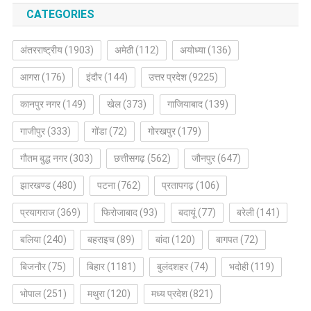
CATEGORIES
अंतरराष्ट्रीय
(1903)
अमेठी
(112)
अयोध्या
(136)
आगरा
(176)
इंदौर
(144)
उत्तर प्रदेश
(9225)
कानपुर नगर
(149)
खेल
(373)
गाजियाबाद
(139)
गाजीपुर
(333)
गोंडा
(72)
गोरखपुर
(179)
गौतम बुद्ध नगर
(303)
छत्तीसगढ़
(562)
जौनपुर
(647)
झारखण्ड
(480)
पटना
(762)
प्रतापगढ़
(106)
प्रयागराज
(369)
फिरोजाबाद
(93)
बदायूं
(77)
बरेली
(141)
बलिया
(240)
बहराइच
(89)
बांदा
(120)
बागपत
(72)
बिजनौर
(75)
बिहार
(1181)
बुलंदशहर
(74)
भदोही
(119)
भोपाल
(251)
मथुरा
(120)
मध्य प्रदेश
(821)