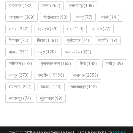
झारखण्ड
(482)
पटना
(762)
प्रतापगढ़
(106)
प्रयागराज
(369)
फिरोजाबाद
(93)
बदायूं
(77)
बरेली
(141)
बलिया
(242)
बहराइच
(89)
बांदा
(120)
बागपत
(72)
बिजनौर
(75)
बिहार
(1181)
बुलंदशहर
(74)
भदोही
(119)
भोपाल
(251)
मथुरा
(120)
मध्य प्रदेश
(823)
मनोरंजन
(178)
मुजफ्फर नगर
(165)
मेरठ
(142)
रांची
(239)
रायपुर
(270)
राष्ट्रीय
(19196)
लखनऊ
(2853)
वाराणसी
(247)
व्यापार
(143)
शाहजहांपुर
(112)
सहारनपुर
(74)
सुल्तानपुर
(99)
Copyright 2020 Aisa News Service News
|
Theme: News Portal by
Mystery