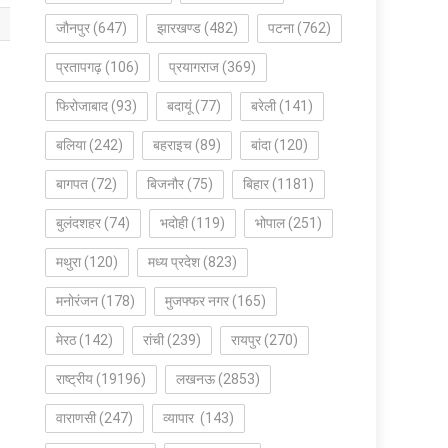
जौनपुर
(647)
झारखण्ड
(482)
पटना
(762)
प्रतापगढ़
(106)
प्रयागराज
(369)
फिरोजाबाद
(93)
बदायूं
(77)
बरेली
(141)
बलिया
(242)
बहराइच
(89)
बांदा
(120)
बागपत
(72)
बिजनौर
(75)
बिहार
(1181)
बुलंदशहर
(74)
भदोही
(119)
भोपाल
(251)
मथुरा
(120)
मध्य प्रदेश
(823)
मनोरंजन
(178)
मुजफ्फर नगर
(165)
मेरठ
(142)
रांची
(239)
रायपुर
(270)
राष्ट्रीय
(19196)
लखनऊ
(2853)
वाराणसी
(247)
व्यापार
(143)