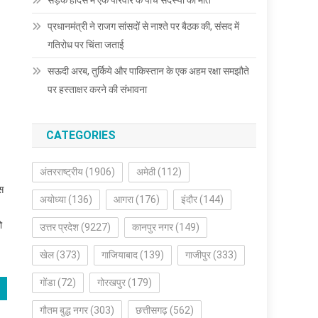
सड़क हादसे में एक परिवार के पांच सदस्यों की मौत
प्रधानमंत्री ने राजग सांसदों से नाश्ते पर बैठक की, संसद में
गतिरोध पर चिंता जताई
सऊदी अरब, तुर्किये और पाकिस्तान के एक अहम रक्षा समझौते
पर हस्ताक्षर करने की संभावना
CATEGORIES
अंतरराष्ट्रीय
(1906)
अमेठी
(112)
स
अयोध्या
(136)
आगरा
(176)
इंदौर
(144)
ो
उत्तर प्रदेश
(9227)
कानपुर नगर
(149)
खेल
(373)
गाजियाबाद
(139)
गाजीपुर
(333)
गोंडा
(72)
गोरखपुर
(179)
गौतम बुद्ध नगर
(303)
छत्तीसगढ़
(562)