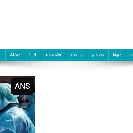
न
कैरियर
गैलरी
उत्तर प्रदेश
छत्तीसगढ़
झारखण्ड
बिहार
मध