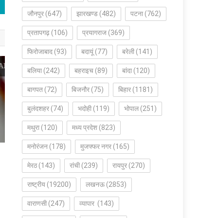
जौनपुर
(647)
झारखण्ड
(482)
पटना
(762)
प्रतापगढ़
(106)
प्रयागराज
(369)
फिरोजाबाद
(93)
बदायूं
(77)
बरेली
(141)
बलिया
(242)
बहराइच
(89)
बांदा
(120)
बागपत
(72)
बिजनौर
(75)
बिहार
(1181)
बुलंदशहर
(74)
भदोही
(119)
भोपाल
(251)
मथुरा
(120)
मध्य प्रदेश
(823)
मनोरंजन
(178)
मुजफ्फर नगर
(165)
मेरठ
(143)
रांची
(239)
रायपुर
(270)
राष्ट्रीय
(19200)
लखनऊ
(2853)
वाराणसी
(247)
व्यापार
(143)