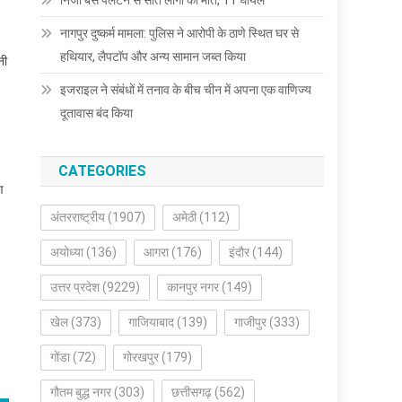
निजी बस पलटने से सात लोगों की मौत, 11 घायल
नागपुर दुष्कर्म मामला: पुलिस ने आरोपी के ठाणे स्थित घर से
हथियार, लैपटॉप और अन्य सामान जब्त किया
नी
इजराइल ने संबंधों में तनाव के बीच चीन में अपना एक वाणिज्य
दूतावास बंद किया
CATEGORIES
ण
अंतरराष्ट्रीय
(1907)
अमेठी
(112)
अयोध्या
(136)
आगरा
(176)
इंदौर
(144)
उत्तर प्रदेश
(9229)
कानपुर नगर
(149)
खेल
(373)
गाजियाबाद
(139)
गाजीपुर
(333)
गोंडा
(72)
गोरखपुर
(179)
गौतम बुद्ध नगर
(303)
छत्तीसगढ़
(562)