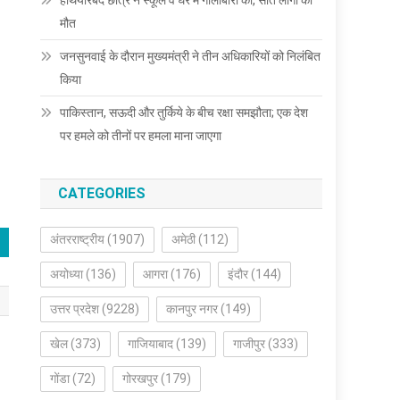
हथियारबंद छात्र ने स्कूल व घर में गोलीबारी की, सात लोगों की
मौत
जनसुनवाई के दौरान मुख्यमंत्री ने तीन अधिकारियों को निलंबित
किया
पाकिस्तान, सऊदी और तुर्किये के बीच रक्षा समझौता; एक देश
पर हमले को तीनों पर हमला माना जाएगा
CATEGORIES
अंतरराष्ट्रीय
(1907)
अमेठी
(112)
अयोध्या
(136)
आगरा
(176)
इंदौर
(144)
उत्तर प्रदेश
(9228)
कानपुर नगर
(149)
खेल
(373)
गाजियाबाद
(139)
गाजीपुर
(333)
गोंडा
(72)
गोरखपुर
(179)