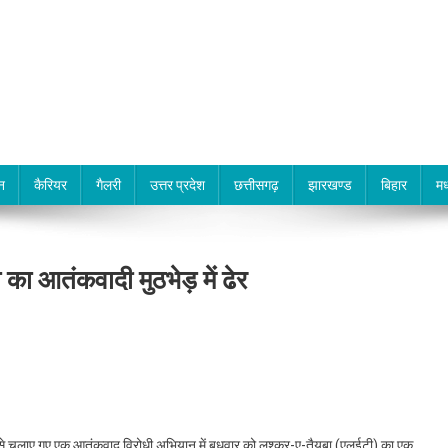
न
कैरियर
गैलरी
उत्तर प्रदेश
छत्तीसगढ़
झारखण्ड
बिहार
मध
ा का आतंकवादी मुठभेड़ में ढेर
की ओर से चलाए गए एक आतंकवाद विरोधी अभियान में बुधवार को लश्कर-ए-तैयबा (एलईटी) का एक