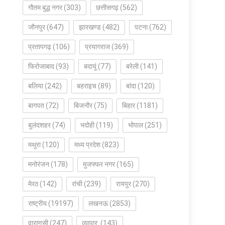
गौतम बुद्ध नगर
(303)
छत्तीसगढ़
(562)
जौनपुर
(647)
झारखण्ड
(482)
पटना
(762)
प्रतापगढ़
(106)
प्रयागराज
(369)
फिरोजाबाद
(93)
बदायूं
(77)
बरेली
(141)
बलिया
(242)
बहराइच
(89)
बांदा
(120)
बागपत
(72)
बिजनौर
(75)
बिहार
(1181)
बुलंदशहर
(74)
भदोही
(119)
भोपाल
(251)
मथुरा
(120)
मध्य प्रदेश
(823)
मनोरंजन
(178)
मुजफ्फर नगर
(165)
मेरठ
(142)
रांची
(239)
रायपुर
(270)
राष्ट्रीय
(19197)
लखनऊ
(2853)
वाराणसी
(247)
व्यापार
(143)