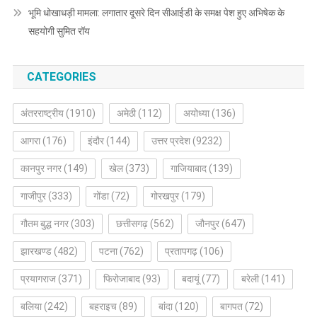
भूमि धोखाधड़ी मामला: लगातार दूसरे दिन सीआईडी के समक्ष पेश हुए अभिषेक के
सहयोगी सुमित रॉय
CATEGORIES
अंतरराष्ट्रीय
(1910)
अमेठी
(112)
अयोध्या
(136)
आगरा
(176)
इंदौर
(144)
उत्तर प्रदेश
(9232)
कानपुर नगर
(149)
खेल
(373)
गाजियाबाद
(139)
गाजीपुर
(333)
गोंडा
(72)
गोरखपुर
(179)
गौतम बुद्ध नगर
(303)
छत्तीसगढ़
(562)
जौनपुर
(647)
झारखण्ड
(482)
पटना
(762)
प्रतापगढ़
(106)
प्रयागराज
(371)
फिरोजाबाद
(93)
बदायूं
(77)
बरेली
(141)
बलिया
(242)
बहराइच
(89)
बांदा
(120)
बागपत
(72)