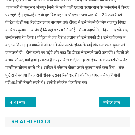
जानकारी के अनुसार जौनपुर जिले की रहने वाली छात्रा प्रयागराज के कर्नलगंज में किराए
पर रहती है। एफआईआर के मुताबिक वह गांव से प्रयागराज आई थी। 24 फरवरी को
पीड़िता के ही एक रिश्तेदार श्याम नारायण उर्फ दीपक ने उसे मिलने के लिए राजापुर स्थित
कमरे पर बुलाया। आरोप है कि वहां पर खाने में कोई नशीला पदार्थ मिला दिया। इसके बाद
उसके साथ रेप किया। पीड़िता ने जब विरोध जताया तो उसे धमकी दी। उसे वहीं कमरे में
बंद कर दिया। इस मामले में पीड़िता ने फोन करके दीपक के भाई और एक अन्य युवक को
जानकारी दी। दोनों कमरे पर पहुंचे और कहा कि दीपक से उसकी शादी करा देंगे। किसी को
बताया तो बदनामी होगी। आरोप है कि इस बीच शादी का झांसा देकर उसका शारीरिक और
मानसिक शोषण करते रहे। आखिर में परेशान होकर उसने मुकदमा दर्ज करा दिया। कैंट
पुलिस ने बताया कि आरोपी दीपक उसका रिश्तेदार हैं। दोनों प्रयागराज में प्रतियोगी
परीक्षाओं की तैयारी करते हैं। आरोपी को जेल भेज दिया गया।
Post
41साल की महिला का तीन महीने से चल रहा था 18 साल के प्रेमी से अफेयर, पति ने जब रंगे हाथ पकड़ा तो–
मनोहर लाल खट्टर सरकार के पक्ष में वोट करने वाले विधायकों का किसान करेंगे बायकॉट
navigation
RELATED POSTS