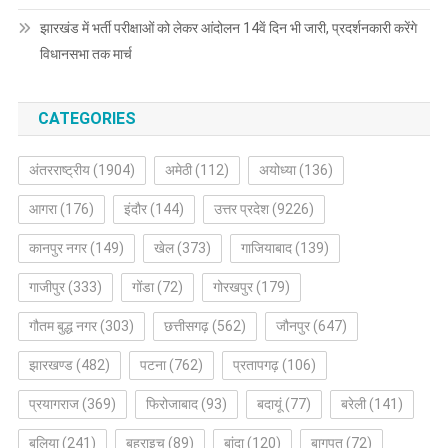
झारखंड में भर्ती परीक्षाओं को लेकर आंदोलन 14वें दिन भी जारी, प्रदर्शनकारी करेंगे
विधानसभा तक मार्च
CATEGORIES
अंतरराष्ट्रीय
(1904)
अमेठी
(112)
अयोध्या
(136)
आगरा
(176)
इंदौर
(144)
उत्तर प्रदेश
(9226)
कानपुर नगर
(149)
खेल
(373)
गाजियाबाद
(139)
गाजीपुर
(333)
गोंडा
(72)
गोरखपुर
(179)
गौतम बुद्ध नगर
(303)
छत्तीसगढ़
(562)
जौनपुर
(647)
झारखण्ड
(482)
पटना
(762)
प्रतापगढ़
(106)
प्रयागराज
(369)
फिरोजाबाद
(93)
बदायूं
(77)
बरेली
(141)
बलिया
(241)
बहराइच
(89)
बांदा
(120)
बागपत
(72)