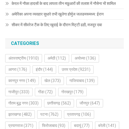
केरल में नौका हादसों के बाद लापता तीन मछुआरों की तलाश में नौसेना भी शामिल
अमेरिका अपना व्यवहार सुधारे तभी खुलेगा होर्मुज जलडमरूमध्य: ईरान
सीकर में सीवरेज टैंक के लिए खुदाई के दौरान मिट्टी ढही, मजदूर दबा
CATEGORIES
अंतरराष्ट्रीय
(1910)
अमेठी
(112)
अयोध्या
(136)
आगरा
(176)
इंदौर
(144)
उत्तर प्रदेश
(9231)
कानपुर नगर
(149)
खेल
(373)
गाजियाबाद
(139)
गाजीपुर
(333)
गोंडा
(72)
गोरखपुर
(179)
गौतम बुद्ध नगर
(303)
छत्तीसगढ़
(562)
जौनपुर
(647)
झारखण्ड
(482)
पटना
(762)
प्रतापगढ़
(106)
प्रयागराज
(371)
फिरोजाबाद
(93)
बदायूं
(77)
बरेली
(141)