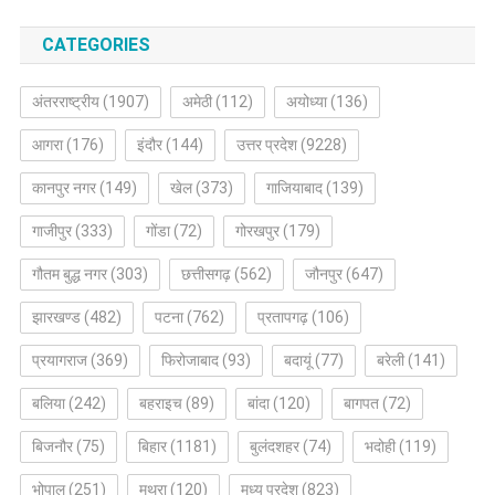
CATEGORIES
अंतरराष्ट्रीय
(1907)
अमेठी
(112)
अयोध्या
(136)
आगरा
(176)
इंदौर
(144)
उत्तर प्रदेश
(9228)
कानपुर नगर
(149)
खेल
(373)
गाजियाबाद
(139)
गाजीपुर
(333)
गोंडा
(72)
गोरखपुर
(179)
गौतम बुद्ध नगर
(303)
छत्तीसगढ़
(562)
जौनपुर
(647)
झारखण्ड
(482)
पटना
(762)
प्रतापगढ़
(106)
प्रयागराज
(369)
फिरोजाबाद
(93)
बदायूं
(77)
बरेली
(141)
बलिया
(242)
बहराइच
(89)
बांदा
(120)
बागपत
(72)
बिजनौर
(75)
बिहार
(1181)
बुलंदशहर
(74)
भदोही
(119)
भोपाल
(251)
मथुरा
(120)
मध्य प्रदेश
(823)