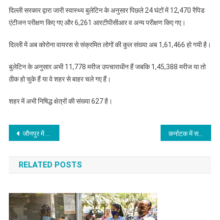
दिल्ली सरकार द्वारा जारी स्वास्थ्य बुलेटिन के अनुसार पिछले 24 घंटों में 12,470 रैपिड
एंटीजन परीक्षण किए गए और 6,261 आरटीपीसीआर व अन्य परीक्षण किए गए।
दिल्ली में अब कोरोना वायरस से संक्रमित लोगों की कुल संख्या अब 1,61,466 हो गयी है।
बुलेटिन के अनुसार अभी 11,778 मरीज उपचाराधीन हैं जबकि 1,45,388 मरीज या तो
ठीक हो चुके हैं या वे शहर से बाहर चले गए हैं।
शहर में अभी निषिद्ध क्षेत्रों की संख्‍या 627 है।
Post
जौनपुर में खूनी संघर्ष में दो सगे भाईयों समेत तीन की मौत
कर्नाटक में सरकारी डॉक्टरों ने हड़ताल ली वापस
navigation
RELATED POSTS