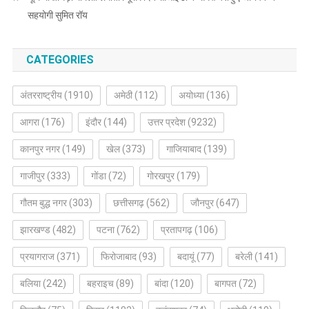
सहयोगी सुमित रॉय
CATEGORIES
अंतरराष्ट्रीय
(1910)
अमेठी
(112)
अयोध्या
(136)
आगरा
(176)
इंदौर
(144)
उत्तर प्रदेश
(9232)
कानपुर नगर
(149)
खेल
(373)
गाजियाबाद
(139)
गाजीपुर
(333)
गोंडा
(72)
गोरखपुर
(179)
गौतम बुद्ध नगर
(303)
छत्तीसगढ़
(562)
जौनपुर
(647)
झारखण्ड
(482)
पटना
(762)
प्रतापगढ़
(106)
प्रयागराज
(371)
फिरोजाबाद
(93)
बदायूं
(77)
बरेली
(141)
बलिया
(242)
बहराइच
(89)
बांदा
(120)
बागपत
(72)