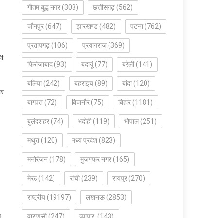
गौतम बुद्ध नगर
(303)
छत्तीसगढ़
(562)
जौनपुर
(647)
झारखण्ड
(482)
पटना
(762)
प्रतापगढ़
(106)
प्रयागराज
(369)
भी
फिरोजाबाद
(93)
बदायूं
(77)
बरेली
(141)
बलिया
(242)
बहराइच
(89)
बांदा
(120)
ार
बागपत
(72)
बिजनौर
(75)
बिहार
(1181)
बुलंदशहर
(74)
भदोही
(119)
भोपाल
(251)
मथुरा
(120)
मध्य प्रदेश
(823)
मनोरंजन
(178)
मुजफ्फर नगर
(165)
मेरठ
(142)
रांची
(239)
रायपुर
(270)
राष्ट्रीय
(19197)
लखनऊ
(2853)
स
वाराणसी
(247)
व्यापार
(143)