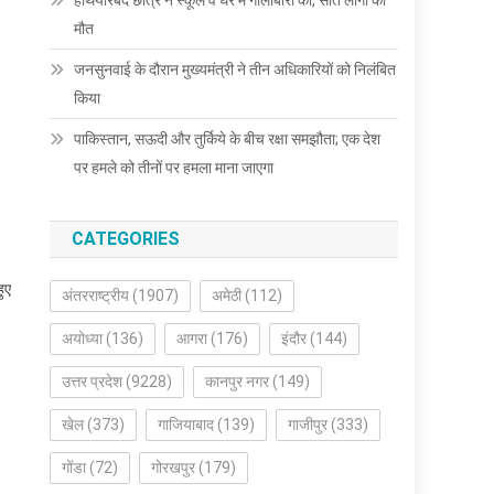
हथियारबंद छात्र ने स्कूल व घर में गोलीबारी की, सात लोगों की
मौत
जनसुनवाई के दौरान मुख्यमंत्री ने तीन अधिकारियों को निलंबित
किया
पाकिस्तान, सऊदी और तुर्किये के बीच रक्षा समझौता; एक देश
पर हमले को तीनों पर हमला माना जाएगा
CATEGORIES
हुए
अंतरराष्ट्रीय
(1907)
अमेठी
(112)
अयोध्या
(136)
आगरा
(176)
इंदौर
(144)
उत्तर प्रदेश
(9228)
कानपुर नगर
(149)
खेल
(373)
गाजियाबाद
(139)
गाजीपुर
(333)
गोंडा
(72)
गोरखपुर
(179)