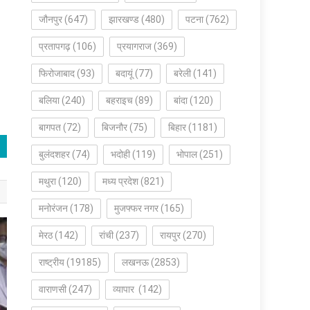
जौनपुर
(647)
झारखण्ड
(480)
पटना
(762)
प्रतापगढ़
(106)
प्रयागराज
(369)
फिरोजाबाद
(93)
बदायूं
(77)
बरेली
(141)
बलिया
(240)
बहराइच
(89)
बांदा
(120)
बागपत
(72)
बिजनौर
(75)
बिहार
(1181)
बुलंदशहर
(74)
भदोही
(119)
भोपाल
(251)
मथुरा
(120)
मध्य प्रदेश
(821)
मनोरंजन
(178)
मुजफ्फर नगर
(165)
मेरठ
(142)
रांची
(237)
रायपुर
(270)
राष्ट्रीय
(19185)
लखनऊ
(2853)
वाराणसी
(247)
व्यापार
(142)