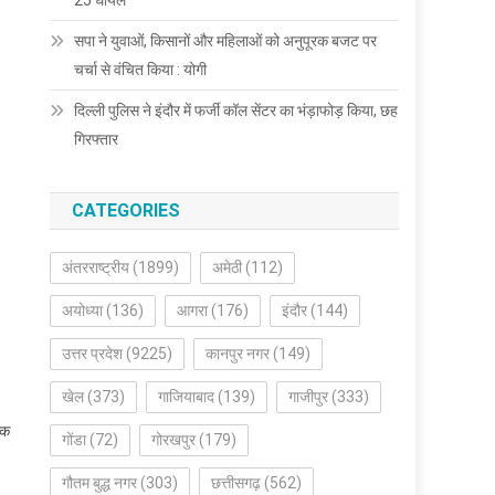
25 घायल
सपा ने युवाओं, किसानों और महिलाओं को अनुपूरक बजट पर
चर्चा से वंचित किया : योगी
दिल्ली पुलिस ने इंदौर में फर्जी कॉल सेंटर का भंड़ाफोड़ किया, छह
गिरफ्तार
CATEGORIES
अंतरराष्ट्रीय
(1899)
अमेठी
(112)
अयोध्या
(136)
आगरा
(176)
इंदौर
(144)
उत्तर प्रदेश
(9225)
कानपुर नगर
(149)
खेल
(373)
गाजियाबाद
(139)
गाजीपुर
(333)
एक
गोंडा
(72)
गोरखपुर
(179)
गौतम बुद्ध नगर
(303)
छत्तीसगढ़
(562)