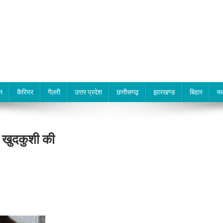
न
कैरियर
गैलरी
उत्तर प्रदेश
छत्तीसगढ़
झारखण्ड
बिहार
मध
ने खुदकुशी की