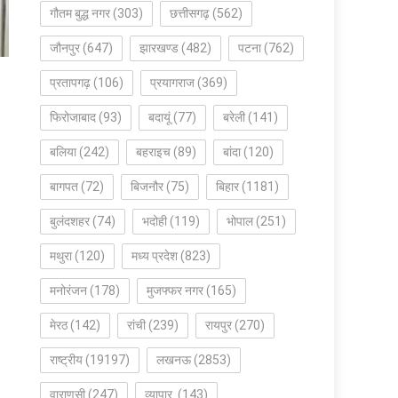
गौतम बुद्ध नगर
(303)
छत्तीसगढ़
(562)
जौनपुर
(647)
झारखण्ड
(482)
पटना
(762)
प्रतापगढ़
(106)
प्रयागराज
(369)
फिरोजाबाद
(93)
बदायूं
(77)
बरेली
(141)
बलिया
(242)
बहराइच
(89)
बांदा
(120)
बागपत
(72)
बिजनौर
(75)
बिहार
(1181)
बुलंदशहर
(74)
भदोही
(119)
भोपाल
(251)
मथुरा
(120)
मध्य प्रदेश
(823)
मनोरंजन
(178)
मुजफ्फर नगर
(165)
मेरठ
(142)
रांची
(239)
रायपुर
(270)
राष्ट्रीय
(19197)
लखनऊ
(2853)
वाराणसी
(247)
व्यापार
(143)