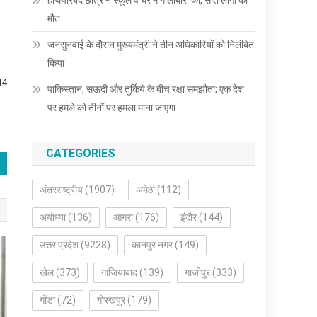
हथियारबंद छात्र ने स्कूल व घर में गोलीबारी की, सात लोगों की
मौत
जनसुनवाई के दौरान मुख्यमंत्री ने तीन अधिकारियों को निलंबित
किया
 44
पाकिस्तान, सऊदी और तुर्किये के बीच रक्षा समझौता; एक देश
पर हमले को तीनों पर हमला माना जाएगा
CATEGORIES
अंतरराष्ट्रीय
(1907)
अमेठी
(112)
अयोध्या
(136)
आगरा
(176)
इंदौर
(144)
उत्तर प्रदेश
(9228)
कानपुर नगर
(149)
खेल
(373)
गाजियाबाद
(139)
गाजीपुर
(333)
गोंडा
(72)
गोरखपुर
(179)